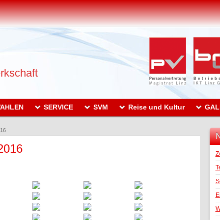
rkschaft
AHLEN
SERVICE
SVM
Reise und Kultur
GAL
016
N
 2016
Z
T
S
E
W