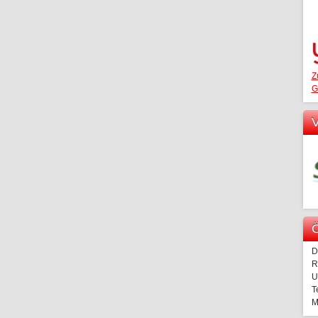
Z
G
V
Ö
D
R
U
T
M