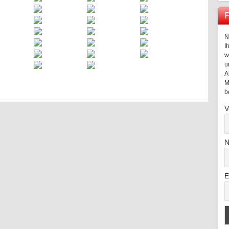
P
N
I
w
u
A
M
b
V
N
E