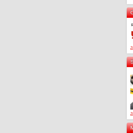
O
Z
S
Z
M