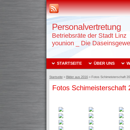
Personalvertretung
Betriebsräte der Stadt Linz
younion _ Die Daseinsgewe
STARTSEITE
ÜBER UNS
W
Startseite
>
Bilder aus 2016
>
Fotos Schimeisterschaft 2
Fotos Schimeisterschaft