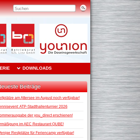
ERIE
DOWNLOADS
eueste Beiträge
eltplätze am Attersee im August noch verfügbar!
ennisevent: ATP-Stadthallenturnier 2026
ommerausgabe der you_direct erschienen!
rmäßigung im AEC Restaurant QUBE!
enige Restplätze für Feriencamp verfügbar!