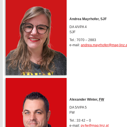
Andrea Mayrhofer, SJF
DA 4/VPA 4
SJF
Tel.: 7070 – 2883
e-mail:
andrea.mayrhofer@mag.linz.a
Alexander Winter,
FW
DA 5/VPA 5
FW
Tel.: 33 42 – 0
e-mail:
pv.fw@mag.linz.at