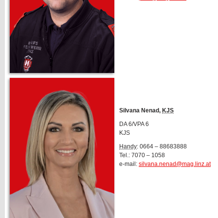
Silvana Nenad,
KJS
DA 6/VPA 6
KJS
Handy
: 0664 – 88683888
Tel.: 7070 – 1058
e-mail:
silvana.nenad@mag.linz.at