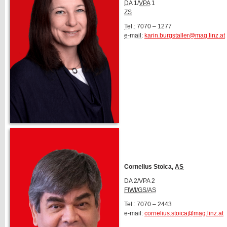
DA
1/
VPA
1
ZS
Tel.:
7070 – 1277
e-mail
:
karin.burgstaller@mag.linz.at
Cornelius Stoica,
AS
DA 2/VPA 2
FIWI/GS/AS
Tel.: 7070 – 2443
e-mail:
cornelius.stoica@mag.linz.at