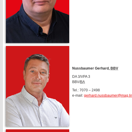
Nussbaumer Gerhard,
BBV
DA 3/VPA 3
BBV/
BA
Tel.: 7070 – 2498
e-mail:
gerhard.nussbaumer@mag.lin