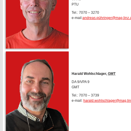
PTU
Tel.: 7070 – 3270
e-mail:
andreas.pühringer@mag.linz.
Harald Wohlschlager,
GMT
DA 9/VPA 9
GMT
Tel.: 7070 – 3739
e-mail:
harald.wohlschlager@mag.lin