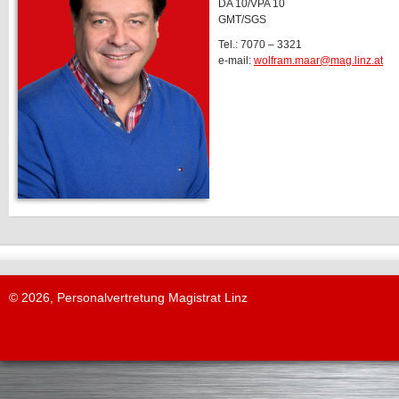
DA 10/VPA 10
GMT/SGS
Tel.: 7070 – 3321
e-mail:
wolfram.maar@mag.linz.at
© 2026, Personalvertretung Magistrat Linz