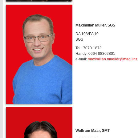
Maximilian Müller,
SGS
DA 10/VPA 10
SGS
Tel.: 7070-1873
Handy: 0664 88302801
e-mail:
maximilian.mueller@mag.linz.
Wolfram Maar, GMT