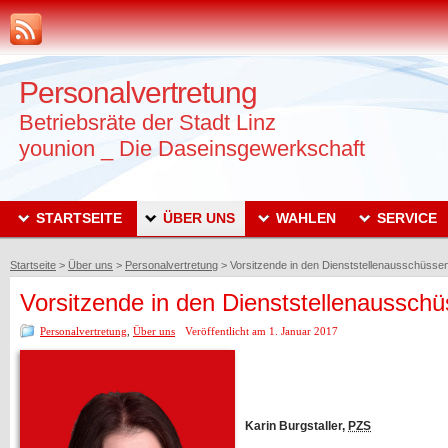
Personalvertretung
Betriebsräte der Stadt Linz
younion _ Die Daseinsgewerkschaft
STARTSEITE
ÜBER UNS
WAHLEN
SERVICE
Startseite
>
Über uns
>
Personalvertretung
>
Vorsitzende in den Dienststellenausschüsse
Vorsitzende in den Dienststellenaussch
Personalvertretung
,
Über uns
Veröffentlicht am 1. Januar 2017
Karin Burgstaller,
PZS