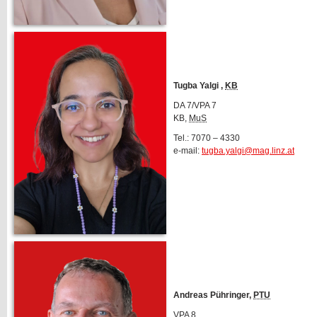
Tugba Yalgi ,
KB
DA 7/VPA 7
KB,
MuS
Tel.: 7070 – 4330
e-mail:
tugba.yalgi@mag.linz.at
Andreas Pühringer,
PTU
VPA 8