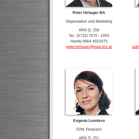
Peter
Hirhager BA
Organisation und Marketing
ARH Zi. 258
Tel.: (0732) 7070 - 1053
Handy 0664-4501075
peter.hirhager@mag.linz.at
ast
Evgenia Leonteva
SVM, Finanzen
ARH Zi. 251