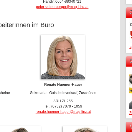
Handy: 0664-88340721
peter.steinerberger@mag.Linz.at
O
beiterInnen im Büro
Z
S
Renate Huemer-Hager
scheine
Sekretariat, Gutscheinverkauf, Zuschüsse
ARH Zi. 255
Tel.: (0732) 7070 - 1059
renate.huemer-hager@mag.linz.at
Z
M