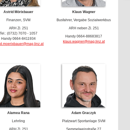
Astrid Mörixbauer
Klaus Wagner
Finanzen, SVM
Busfahrer, Vergabe Sozialwerkbus
ARH Zi. 251
ARH neben Zi. 251
Tel.: (0732) 7070 - 1057
Handy 0664-88683817
Handy 0664-8411934
klaus.wagner@mag.linz.at
rid.moerixbauer@mag.linz.at
Alamea Rana
Adam Graczyk
Lehrling
Platzwart Sportanlage SVM
ARH Zi. 251
Semmelweisstraße 27