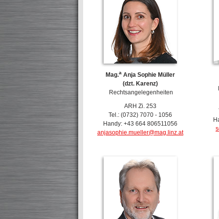
a
Mag.
Anja Sophie Müller
(dzt. Karenz)
Rechtsangelegenheiten
ARH Zi. 253
Tel.: (0732) 7070 - 1056
H
Handy: +43 664 806511056
s
anjasophie.mueller@mag.linz.at