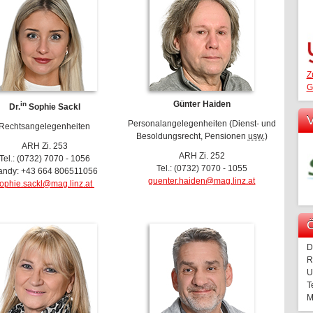
Z
G
Günter Haiden
in
Dr.
Sophie Sackl
V
Personalangelegenheiten (Dienst- und
Rechtsangelegenheiten
Besoldungsrecht, Pensionen
usw.
)
ARH Zi. 253
ARH Zi. 252
Tel.: (0732) 7070 - 1056
Tel.: (0732) 7070 - 1055
andy: +43 664 806511056
guenter.haiden@mag.linz.at
ophie.sackl@mag.linz.at
Ö
D
R
U
T
M