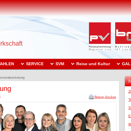
rkschaft
AHLEN
SERVICE
SVM
Reise und Kultur
GAL
rsonalvertretung
N
tung
Z
6
Beitrag drucken
T
S
E
W