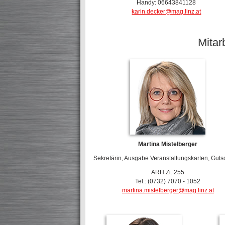
Handy: 06643841128
karin.decker@mag.linz.at
Mitar
Martina Mistelberger
Sekretärin, Ausgabe Veranstaltungskarten, Gut
ARH Zi. 255
Tel.: (0732) 7070 - 1052
martina.mistelberger@mag.linz.at