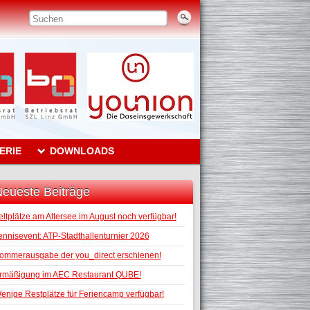
ERIE
DOWNLOADS
eueste Beiträge
eltplätze am Attersee im August noch verfügbar!
ennisevent: ATP-Stadthallenturnier 2026
ommerausgabe der you_direct erschienen!
rmäßigung im AEC Restaurant QUBE!
enige Restplätze für Feriencamp verfügbar!