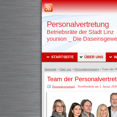
Personalvertretung
Betriebsräte der Stadt Linz
younion _ Die Daseinsgewe
STARTSEITE
ÜBER UNS
W
Startseite
>
Über uns
>
Personalvertretung
>
Team der Pe
Team der Personalvertre
Personalvertretung
Veröffentlicht am 1. Januar 202