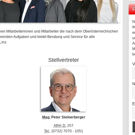
P
N
I
nen Mitarbeiterinnen und Mitarbeiter die nach dem Oberösterreichischen
w
enden Aufgaben und bietet Beratung und Service für alle
u
Linz.
A
M
b
Stellvertreter
V
N
E
Mag.
Peter Steinerberger
ARH
Zi.
257
Tel.
: (0732) 7070 - 1051