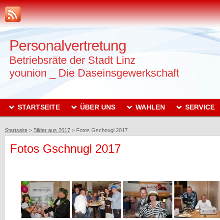
Personalvertretung
Betriebsräte der Stadt Linz
younion _ Die Daseinsgewerkschaft
STARTSEITE
ÜBER UNS
WAHLEN
SERVICE
Startseite
>
Bilder aus 2017
>
Fotos Gschnugl 2017
Fotos Gschnugl 2017