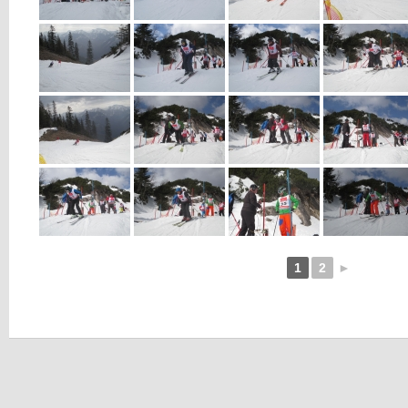
1
2
►