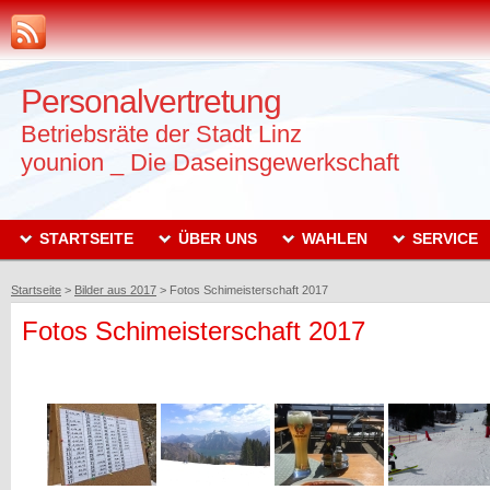
Personalvertretung
Betriebsräte der Stadt Linz
younion _ Die Daseinsgewerkschaft
STARTSEITE
ÜBER UNS
WAHLEN
SERVICE
Startseite
>
Bilder aus 2017
>
Fotos Schimeisterschaft 2017
Fotos Schimeisterschaft 2017