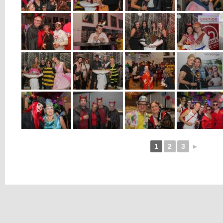
1
2
3
►