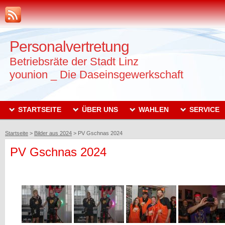
Personalvertretung
Betriebsräte der Stadt Linz
younion _ Die Daseinsgewerkschaft
STARTSEITE
ÜBER UNS
WAHLEN
SERVICE
Startseite
>
Bilder aus 2024
>
PV Gschnas 2024
PV Gschnas 2024