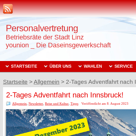
Personalvertretung
Betriebsräte der Stadt Linz
younion _ Die Daseinsgewerkschaft
STARTSEITE
ÜBER UNS
WAHLEN
SERVICE
Startseite
>
Allgemein
>
2-Tages Adventfahrt nach 
2-Tages Adventfahrt nach Innsbruck!
Allgemein
,
Newsletter
,
Reise und Kultur
,
Tipps
Veröffentlicht am 8. August 2023