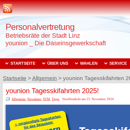
Personalvertretung
Betriebsräte der Stadt Linz
younion _ Die Daseinsgewerkschaft
STARTSEITE
ÜBER UNS
WAHLEN
SERVICE
Startseite
>
Allgemein
>
younion Tagesskifahrten 2
younion Tagesskifahrten 2025!
Allgemein
,
Newsletter
,
SVM
,
Tipps
Veröffentlicht am 15. November 2024