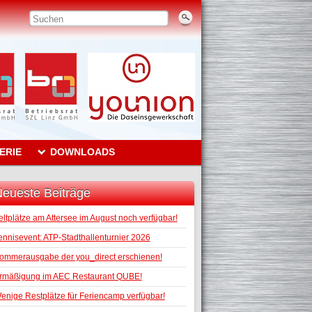
ERIE
DOWNLOADS
eueste Beiträge
eltplätze am Attersee im August noch verfügbar!
ennisevent: ATP-Stadthallenturnier 2026
ommerausgabe der you_direct erschienen!
rmäßigung im AEC Restaurant QUBE!
enige Restplätze für Feriencamp verfügbar!