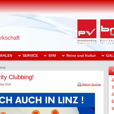
rkschaft
AHLEN
SERVICE
SVM
Reise und Kultur
GAL
bing!
N
ity Clubbing!
Z
 Mai 2026
Beitrag drucken
T
S
E
W