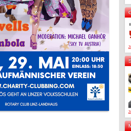
O
Z
S
Z
M