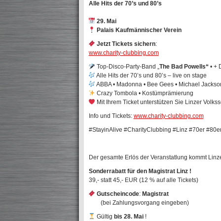
Alle Hits der 70’s und 80’s
29. Mai
Palais Kaufmännischer Verein
Jetzt Tickets sichern
:
www.charity-clubbing.com
Top-Disco-Party-Band „
The Bad Powells“
• + 
Alle Hits der 70’s und 80’s – live on stage
ABBA • Madonna • Bee Gees • Michael Jackson
Crazy Tombola • Kostümprämierung
Mit Ihrem Ticket unterstützen Sie Linzer Volks
Info und Tickets:
www.charity-clubbing.com
#StayinAlive #CharityClubbing #Linz #70er #80e
Der gesamte Erlös der Veranstatlung kommt Linz
Sonderrabatt für den Magistrat Linz !
39,- statt 45,- EUR (12 % auf alle Tickets)
Gutscheincode
:
Magistrat
(bei Zahlungsvorgang eingeben)
Gültig
bis 28.
Mai
!