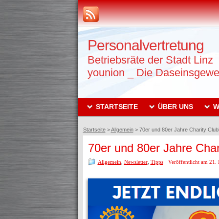
Personalvertretung
Betriebsräte der Stadt Linz
younion _ Die Daseinsgewe
STARTSEITE
ÜBER UNS
W
Startseite
>
Allgemein
>
70er und 80er Jahre Charity Club
70er und 80er Jahre Char
Allgemein
,
Newsletter
,
Tipps
Veröffentlicht am 21.