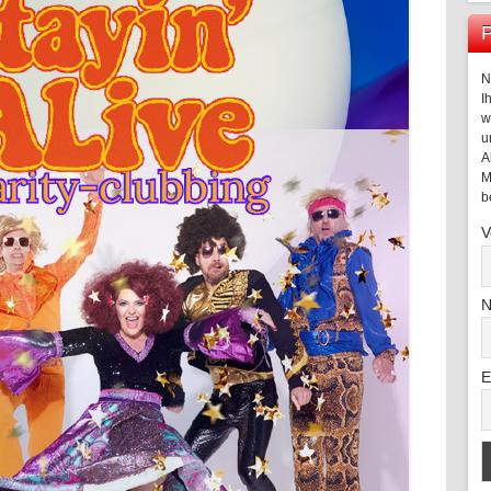
P
N
I
w
u
A
M
b
V
N
E