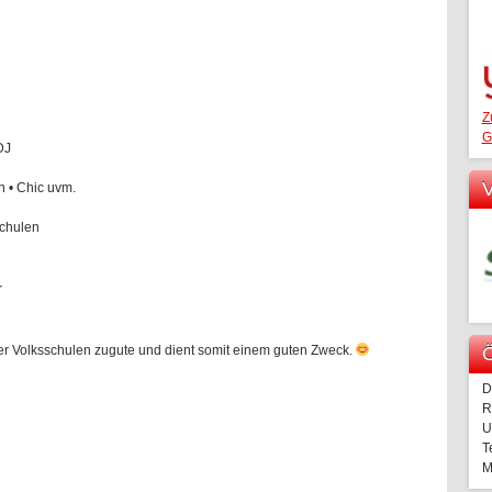
Z
G
DJ
V
 • Chic uvm.
schulen
r
Ö
er Volksschulen zugute und dient somit einem guten Zweck.
D
R
U
T
M