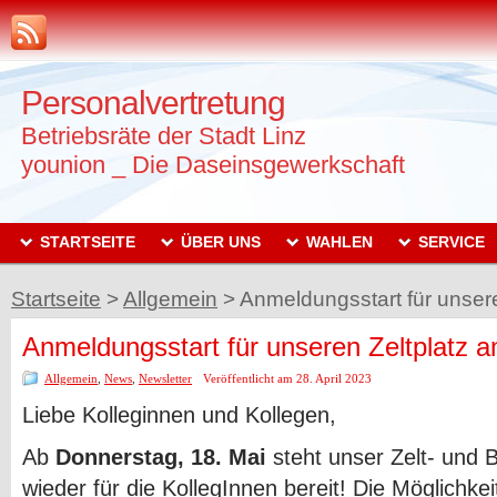
Personalvertretung
Betriebsräte der Stadt Linz
younion _ Die Daseinsgewerkschaft
STARTSEITE
ÜBER UNS
WAHLEN
SERVICE
Startseite
>
Allgemein
>
Anmeldungsstart für unsere
Anmeldungsstart für unseren Zeltplatz a
Allgemein
,
News
,
Newsletter
Veröffentlicht am 28. April 2023
Liebe Kolleginnen und Kollegen,
Ab
Donnerstag, 18. Mai
steht unser Zelt- und 
wieder für die KollegInnen bereit! Die Möglichke