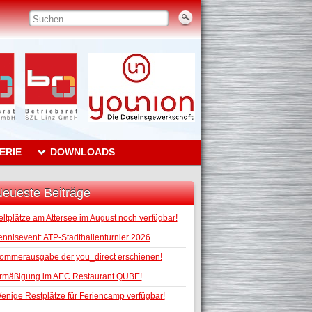
ERIE
DOWNLOADS
eueste Beiträge
eltplätze am Attersee im August noch verfügbar!
ennisevent: ATP-Stadthallenturnier 2026
ommerausgabe der you_direct erschienen!
rmäßigung im AEC Restaurant QUBE!
enige Restplätze für Feriencamp verfügbar!