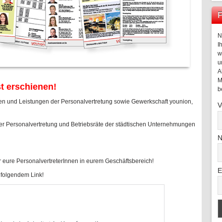
P
N
I
w
u
A
M
t erschienen!
b
len und Leistungen der Personalvertretung sowie Gewerkschaft younion,
V
er Personalvertretung und Betriebsräte der städtischen Unternehmungen
N
r eure PersonalvertreterInnen in eurem Geschäftsbereich!
E
r folgendem Link!