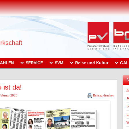
rkschaft
AHLEN
SERVICE
SVM
Reise und Kultur
GAL
N
 ist da!
Z
 Februar 2025
Beitrag drucken
T
S
E
W