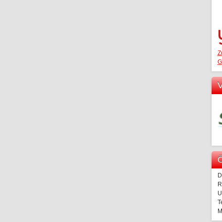
Z
G
V
Ö
D
R
U
T
M