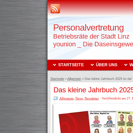
Personalvertretung
Betriebsräte der Stadt Linz
younion _ Die Daseinsgewe
STARTSEITE
ÜBER UNS
W
Startseite
>
Allgemein
>
Das kleine Jahrbuch 2025 ist da!
Das kleine Jahrbuch 2025
Allgemein
,
News
,
Newsletter
Veröffentlicht am 27.