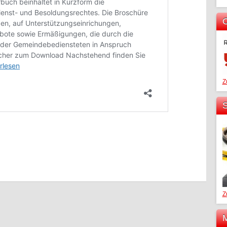
O
Z
S
Z
M