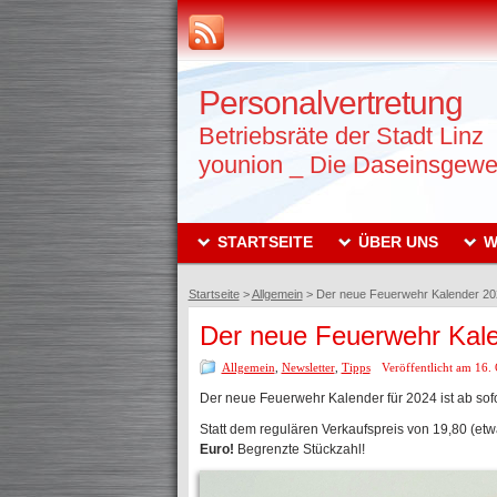
Personalvertretung
Betriebsräte der Stadt Linz
younion _ Die Daseinsgewe
STARTSEITE
ÜBER UNS
W
Startseite
>
Allgemein
>
Der neue Feuerwehr Kalender 202
Der neue Feuerwehr Kale
Allgemein
,
Newsletter
,
Tipps
Veröffentlicht am 16.
Der neue Feuerwehr Kalender für 2024 ist ab sofor
Statt dem regulären Verkaufspreis von 19,80 (etw
Euro!
Begrenzte Stückzahl!