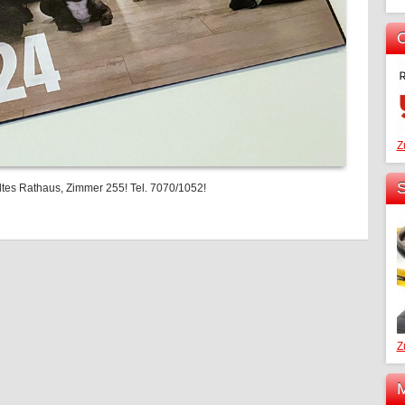
O
Z
S
Altes Rathaus, Zimmer 255! Tel. 7070/1052!
Z
M