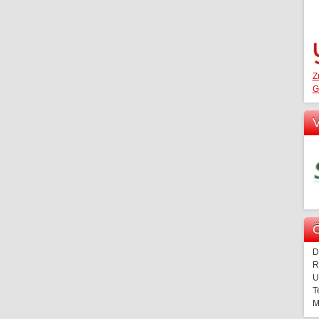
Z
G
V
Ö
D
R
U
T
M