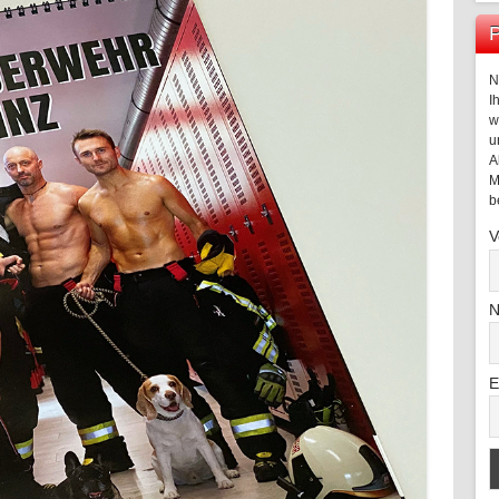
P
N
I
w
u
A
M
b
V
N
E