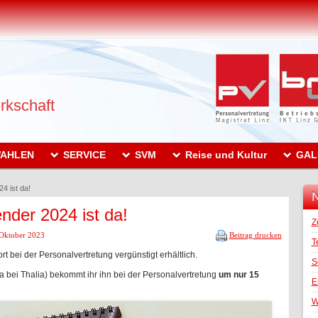
rkschaft
AHLEN
SERVICE
SVM
Reise und Kultur
GAL
4 ist da!
N
nder 2024 ist da!
Z
 Oktober 2023
Beitrag drucken
T
t bei der Personalvertretung vergünstigt erhältlich.
S
a bei Thalia) bekommt ihr ihn bei der Personalvertretung
um nur 15
E
W