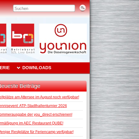
ERIE
DOWNLOADS
eueste Beiträge
eltplätze am Attersee im August noch verfügbar!
ennisevent: ATP-Stadthallenturnier 2026
ommerausgabe der you_direct erschienen!
rmäßigung im AEC Restaurant QUBE!
enige Restplätze für Feriencamp verfügbar!