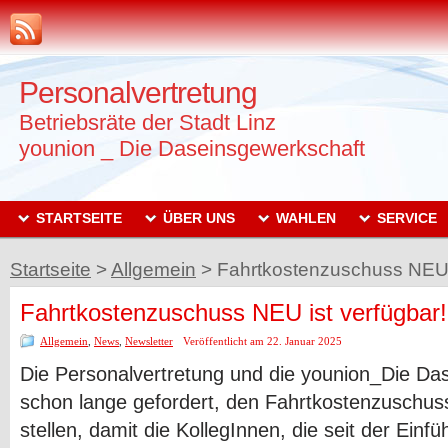
Personalvertretung
Betriebsräte der Stadt Linz
younion _ Die Daseinsgewerkschaft
STARTSEITE
ÜBER UNS
WAHLEN
SERVICE
Startseite
>
Allgemein
>
Fahrtkostenzuschuss NEU i
Fahrtkostenzuschuss NEU ist verfügbar!
Allgemein
,
News
,
Newsletter
Veröffentlicht am 22. Januar 2025
Die Personalvertretung und die younion_Die Da
schon lange gefordert, den Fahrtkostenzuschus
stellen, damit die KollegInnen, die seit der Einf