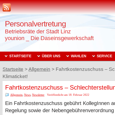
Personalvertretung
Betriebsräte der Stadt Linz
younion _ Die Daseinsgewerkschaft
STARTSEITE
ÜBER UNS
WAHLEN
SERVICE
Startseite
>
Allgemein
>
Fahrtkostenzuschuss – Sch
Klimaticket!
Fahrtkostenzuschuss – Schlechterstellun
Allgemein
,
News
,
Newsletter
Veröffentlicht am 18. Februar 2022
Ein Fahrtkostenzuschuss gebührt KollegInnen au
Regelung sowie der Nebengebührenverordnung 