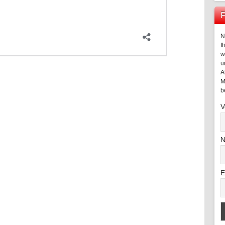
P
N
I
w
u
A
M
b
V
N
E