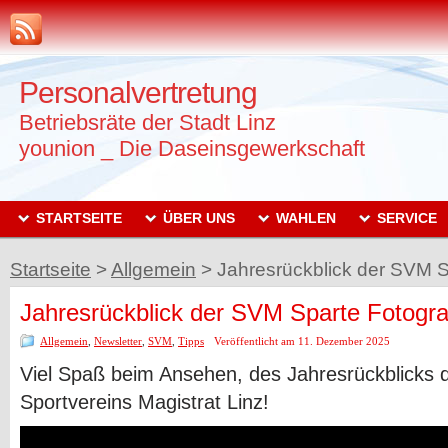
Personalvertretung
Betriebsräte der Stadt Linz
younion _ Die Daseinsgewerkschaft
STARTSEITE
ÜBER UNS
WAHLEN
SERVICE
Startseite
>
Allgemein
>
Jahresrückblick der SVM S
Jahresrückblick der SVM Sparte Fotogra
Allgemein
,
Newsletter
,
SVM
,
Tipps
Veröffentlicht am 11. Dezember 2025
Viel Spaß beim Ansehen, des Jahresrückblicks d
Sportvereins Magistrat Linz!