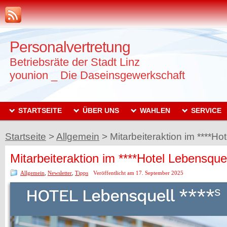
Personalvertretung
Betriebsräte der Stadt Linz
younion _ Die Daseinsgewerkschaft
STARTSEITE
ÜBER UNS
WAHLEN
SERVICE
Startseite
>
Allgemein
>
Mitarbeiteraktion im ****Ho
Mitarbeiteraktion im ****Hotel Lebensquel
Allgemein
,
Newsletter
,
Tipps
Veröffentlicht am 17. September 2025