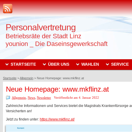
Personalvertretung
Betriebsräte der Stadt Linz
younion _ Die Daseinsgewerkschaft
STARTSEITE
ÜBER UNS
WAHLEN
SERVICE
Startseite
>
Allgemein
>
Neue Homepage: www.mkflinz.at
Neue Homepage: www.mkflinz.at
Allgemein
,
News
,
Newsletter
Veröffentlicht am 4. Januar 2022
Zahlreiche Informationen und Services bietet die Magistrats Krankenfürsorge au
Versicherten an!
Jetzt zu finden unter:
https://www.mkflinz.at/