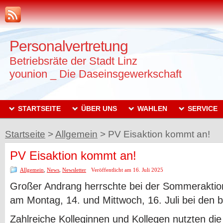
Personalvertretung
Betriebsräte der Stadt Linz
younion _ Die Daseinsgewerkschaft
STARTSEITE
ÜBER UNS
WAHLEN
SERVICE
Startseite
>
Allgemein
>
PV Eisaktion kommt an!
PV Eisaktion kommt an!
Allgemein
,
News
,
Newsletter
Veröffentlicht am 16. Juli 2025
Großer Andrang herrschte bei der Sommeraktion
am Montag, 14. und Mittwoch, 16. Juli bei den 
Zahlreiche Kolleginnen und Kollegen nutzten di