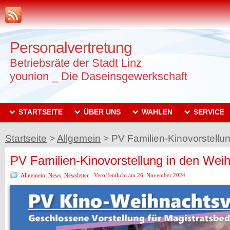
Personalvertretung
Betriebsräte der Stadt Linz
younion _ Die Daseinsgewerkschaft
STARTSEITE
ÜBER UNS
WAHLEN
SERVICE
Startseite
>
Allgemein
>
PV Familien-Kinovorstellun
PV Familien-Kinovorstellung in den Weih
Allgemein
,
News
,
Newsletter
Veröffentlicht am 26. November 2024