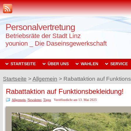
Personalvertretung
Betriebsräte der Stadt Linz
younion _ Die Daseinsgewerkschaft
STARTSEITE
ÜBER UNS
WAHLEN
SERVICE
Startseite
>
Allgemein
>
Rabattaktion auf Funktion
Rabattaktion auf Funktionsbekleidung!
Allgemein
,
Newsletter
,
Tipps
Veröffentlicht am 13. Mai 2025