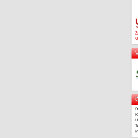
Z
G
V
Ö
D
R
U
T
M