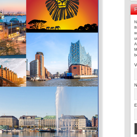
P
N
I
w
u
A
M
b
V
N
E