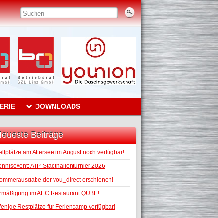
ERIE
DOWNLOADS
eueste Beiträge
eltplätze am Attersee im August noch verfügbar!
ennisevent: ATP-Stadthallenturnier 2026
ommerausgabe der you_direct erschienen!
rmäßigung im AEC Restaurant QUBE!
enige Restplätze für Feriencamp verfügbar!