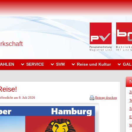
rkschaft
AHLEN
SERVICE
SVM
Reise und Kultur
GAL
N
Reise!
Z
ffentlicht am 8. Juli 2026
Beitrag drucken
T
S
E
W