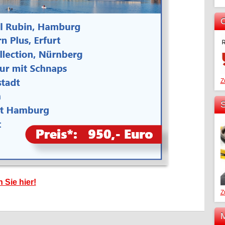
O
Z
S
 Sie hier!
Z
M