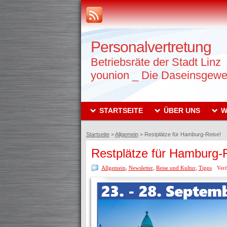
Personalvertretung
Betriebsräte der Stadt Linz
younion _ Die Daseinsgewe
STARTSEITE
ÜBER UNS
W
Startseite
>
Allgemein
>
Restplätze für Hamburg-Reise!
Restplätze für Hamburg-
Allgemein
,
Newsletter
,
Reise und Kultur
,
Tipps
Verö