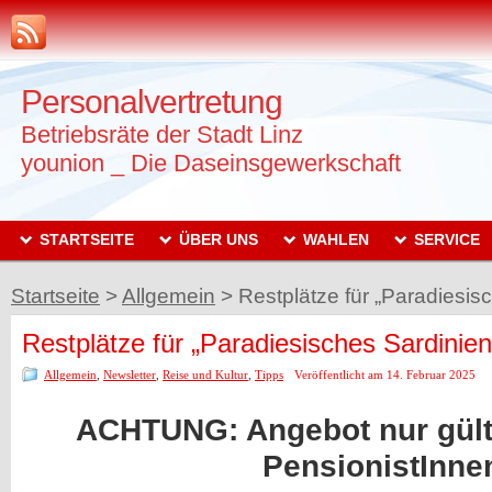
Personalvertretung
Betriebsräte der Stadt Linz
younion _ Die Daseinsgewerkschaft
STARTSEITE
ÜBER UNS
WAHLEN
SERVICE
Startseite
>
Allgemein
>
Restplätze für „Paradiesis
Restplätze für „Paradiesisches Sardinien
Allgemein
,
Newsletter
,
Reise und Kultur
,
Tipps
Veröffentlicht am 14. Februar 2025
ACHTUNG: Angebot nur gülti
PensionistInne