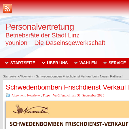
Personalvertretung
Betriebsräte der Stadt Linz
younion _ Die Daseinsgewerkschaft
STARTSEITE
ÜBER UNS
WAHLEN
SERVICE
Startseite
>
Allgemein
>
Schwedenbomben Frischdienst Verkauf beim Neuen Rathaus!
Schwedenbomben Frischdienst Verkauf
Allgemein
,
Newsletter
,
Tipps
Veröffentlicht am 30. September 2025