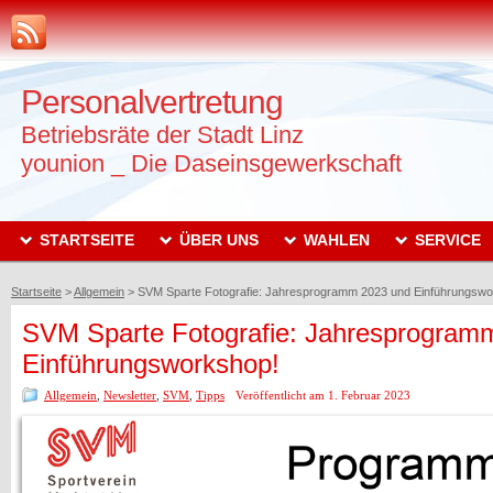
Personalvertretung
Betriebsräte der Stadt Linz
younion _ Die Daseinsgewerkschaft
STARTSEITE
ÜBER UNS
WAHLEN
SERVICE
Startseite
>
Allgemein
>
SVM Sparte Fotografie: Jahresprogramm 2023 und Einführungswo
SVM Sparte Fotografie: Jahresprogram
Einführungsworkshop!
Allgemein
,
Newsletter
,
SVM
,
Tipps
Veröffentlicht am 1. Februar 2023