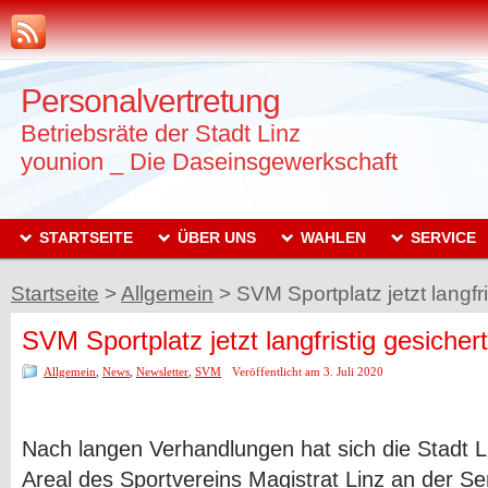
Personalvertretung
Betriebsräte der Stadt Linz
younion _ Die Daseinsgewerkschaft
STARTSEITE
ÜBER UNS
WAHLEN
SERVICE
Startseite
>
Allgemein
>
SVM Sportplatz jetzt langfri
SVM Sportplatz jetzt langfristig gesichert
Allgemein
,
News
,
Newsletter
,
SVM
Veröffentlicht am 3. Juli 2020
Nach langen Verhandlungen hat sich die Stadt L
Areal des Sportvereins Magistrat Linz an der S