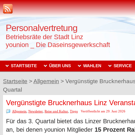
Personalvertretung
Betriebsräte der Stadt Linz
younion _ Die Daseinsgewerkschaft
STARTSEITE
ÜBER UNS
WAHLEN
SERVICE
Startseite
>
Allgemein
>
Vergünstigte Brucknerhaus
Quartal
Vergünstigte Brucknerhaus Linz Veransta
Allgemein
,
Newsletter
,
Reise und Kultur
,
Tipps
Veröffentlicht am 29. Juni 2026
Für das 3. Quartal bietet das Linzer Brucknerh
an, bei denen younion Mitglieder
15 Prozent Ra