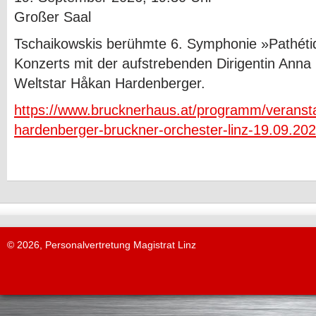
Großer Saal
Tschaikowskis berühmte 6. Symphonie »Pathéti
Konzerts mit der aufstrebenden Dirigentin Anna
Weltstar Håkan Hardenberger.
https://www.brucknerhaus.at/programm/veranstal
hardenberger-bruckner-orchester-linz-19.09.20
© 2026, Personalvertretung Magistrat Linz