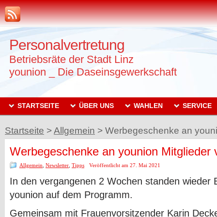
Personalvertretung
Betriebsräte der Stadt Linz
younion _ Die Daseinsgewerkschaft
STARTSEITE
ÜBER UNS
WAHLEN
SERVICE
Startseite
>
Allgemein
>
Werbegeschenke an younion 
Werbegeschenke an younion Mitglieder ve
Allgemein
,
Newsletter
,
Tipps
Veröffentlicht am 27. Mai 2021
In den vergangenen 2 Wochen standen wieder B
younion auf dem Programm.
Gemeinsam mit Frauenvorsitzender Karin Decke