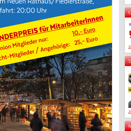
O
Z
S
Z
M