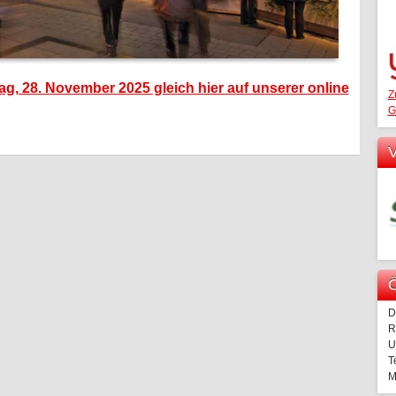
, 28. November 2025 gleich hier auf unserer online
Z
G
V
Ö
D
R
U
T
M