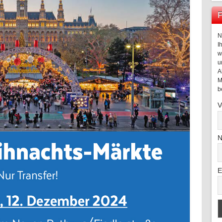
P
N
I
w
u
A
M
b
V
N
E