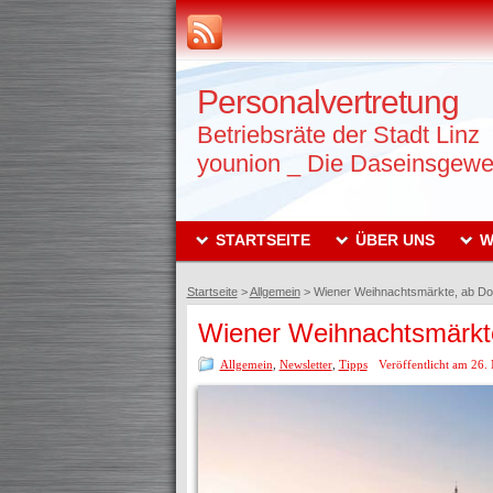
Personalvertretung
Betriebsräte der Stadt Linz
younion _ Die Daseinsgewe
STARTSEITE
ÜBER UNS
W
Startseite
>
Allgemein
>
Wiener Weihnachtsmärkte, ab Don
Wiener Weihnachtsmärkte
Allgemein
,
Newsletter
,
Tipps
Veröffentlicht am 26