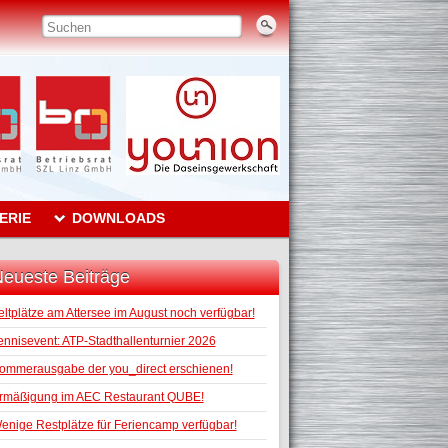
ERIE
DOWNLOADS
eueste Beiträge
eltplätze am Attersee im August noch verfügbar!
ennisevent: ATP-Stadthallenturnier 2026
ommerausgabe der you_direct erschienen!
rmäßigung im AEC Restaurant QUBE!
enige Restplätze für Feriencamp verfügbar!