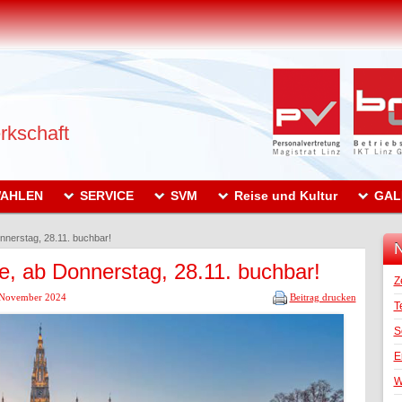
rkschaft
AHLEN
SERVICE
SVM
Reise und Kultur
GAL
nerstag, 28.11. buchbar!
N
, ab Donnerstag, 28.11. buchbar!
Z
. November 2024
Beitrag drucken
T
S
E
W