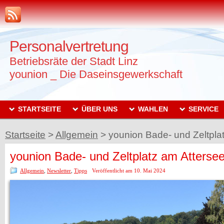
Personalvertretung
Betriebsräte der Stadt Linz
younion _ Die Daseinsgewerkschaft
STARTSEITE
ÜBER UNS
WAHLEN
SERVICE
Startseite
>
Allgemein
>
younion Bade- und Zeltplat
younion Bade- und Zeltplatz am Attersee 
Allgemein
,
Newsletter
,
Tipps
Veröffentlicht am 10. Mai 2024